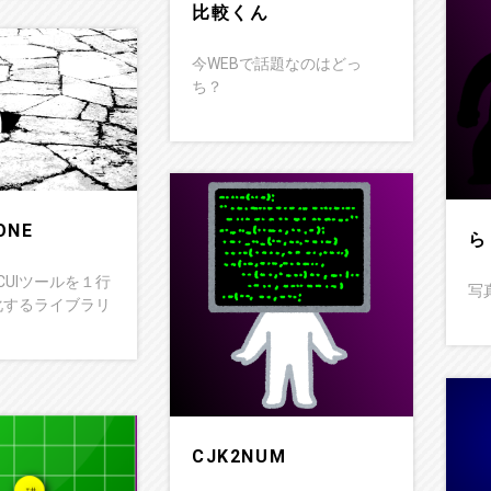
比較くん
今WEBで話題なのはどっ
ち？
ONE
ら
CUIツールを１行
写
UI化するライブラリ
CJK2NUM