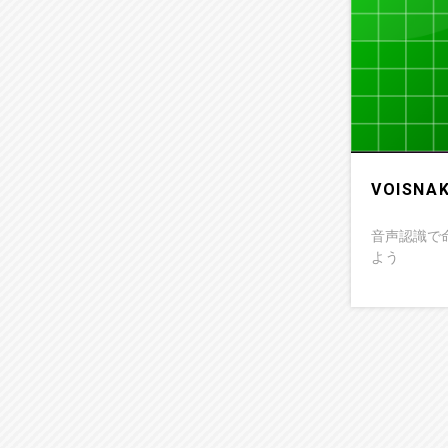
VOISNA
音声認識で
よう