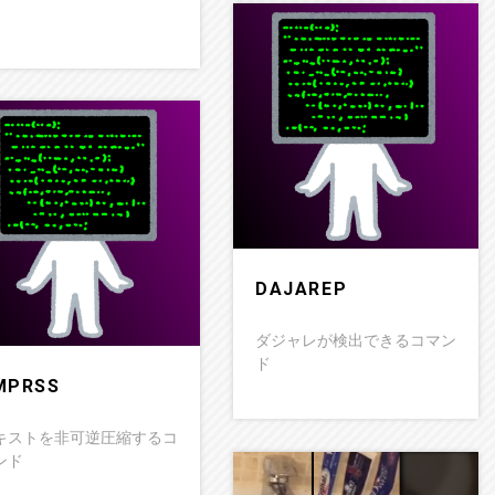
》
DAJAREP
ダジャレが検出できるコマン
ド
MPRSS
キストを非可逆圧縮するコ
ンド