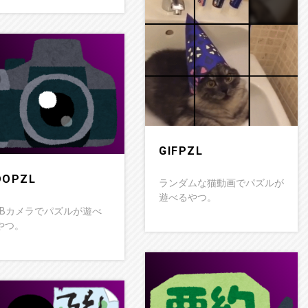
GIFPZL
DOPZL
ランダムな猫動画でパズルが
遊べるやつ。
EBカメラでパズルが遊べ
やつ。