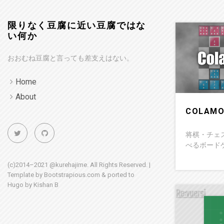
限りなく豆腐に近い豆腐ではな
い何か
おおむね豆腐と言っても差支えはない。
Home
About
COLAMO
将棋・チェ
べるボード
(c)2014–2021 @kurehajime. All Rights Reserved. |
Template by
Bootstrapious.com
& ported to
Hugo by
Kishan B