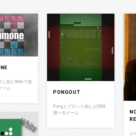
NE
スに似たWebで遊
ゲーム
PONGOUT
Pongとブロック崩しが同時
N
遊べるゲーム
R
ル