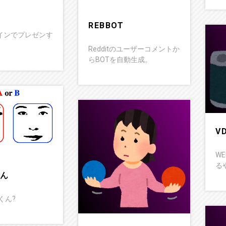
REBBOT
インでプレゼンす
Redditのユーザーコメントか
らBOTを自動生成。
V
W
る
くん
Bくん?