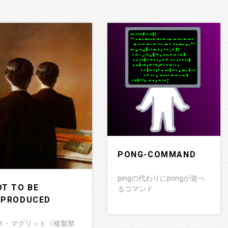
PONG-COMMAND
pingの代わりにpongが遊べ
OT TO BE
るコマンド
EPRODUCED
ネ・マグリット《複製禁