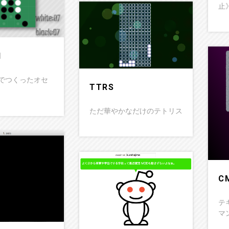
止
I
SVGでつくったオセ
TTRS
ただ華やかなだけのテトリス
C
テ
マ