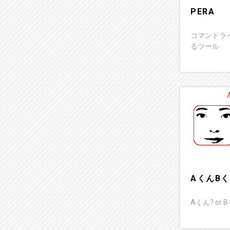
PERA
コマンドラ
るツール
AくんB
Aくん? or 