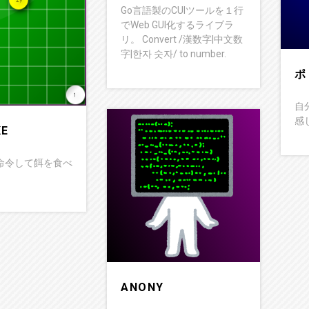
Go言語製のCUIツールを１行
でWeb GUI化するライブラ
リ。 Convert /漢数字|中文数
字|한자 숫자/ to number.
ポ
自
感
KE
命令して餌を食べ
ANONY