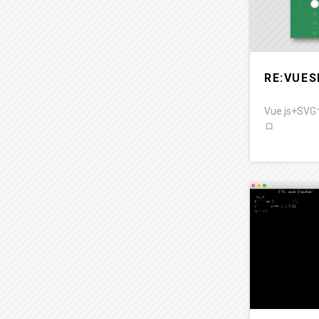
RE:VUES
Vue.js+
ロ